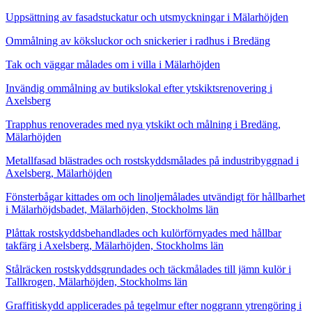
Uppsättning av fasadstuckatur och utsmyckningar i Mälarhöjden
Ommålning av köksluckor och snickerier i radhus i Bredäng
Tak och väggar målades om i villa i Mälarhöjden
Invändig ommålning av butikslokal efter ytskiktsrenovering i
Axelsberg
Trapphus renoverades med nya ytskikt och målning i Bredäng,
Mälarhöjden
Metallfasad blästrades och rostskyddsmålades på industribyggnad i
Axelsberg, Mälarhöjden
Fönsterbågar kittades om och linoljemålades utvändigt för hållbarhet
i Mälarhöjdsbadet, Mälarhöjden, Stockholms län
Plåttak rostskyddsbehandlades och kulörförnyades med hållbar
takfärg i Axelsberg, Mälarhöjden, Stockholms län
Stålräcken rostskyddsgrundades och täckmålades till jämn kulör i
Tallkrogen, Mälarhöjden, Stockholms län
Graffitiskydd applicerades på tegelmur efter noggrann ytrengöring i