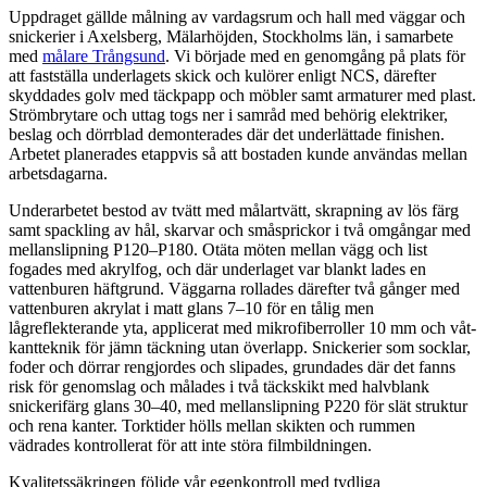
Uppdraget gällde målning av vardagsrum och hall med väggar och
snickerier i Axelsberg, Mälarhöjden, Stockholms län, i samarbete
med
målare Trångsund
. Vi började med en genomgång på plats för
att fastställa underlagets skick och kulörer enligt NCS, därefter
skyddades golv med täckpapp och möbler samt armaturer med plast.
Strömbrytare och uttag togs ner i samråd med behörig elektriker,
beslag och dörrblad demonterades där det underlättade finishen.
Arbetet planerades etappvis så att bostaden kunde användas mellan
arbetsdagarna.
Underarbetet bestod av tvätt med målartvätt, skrapning av lös färg
samt spackling av hål, skarvar och småsprickor i två omgångar med
mellanslipning P120–P180. Otäta möten mellan vägg och list
fogades med akrylfog, och där underlaget var blankt lades en
vattenburen häftgrund. Väggarna rollades därefter två gånger med
vattenburen akrylat i matt glans 7–10 för en tålig men
lågreflekterande yta, applicerat med mikrofiberroller 10 mm och våt-
kantteknik för jämn täckning utan överlapp. Snickerier som socklar,
foder och dörrar rengjordes och slipades, grundades där det fanns
risk för genomslag och målades i två täckskikt med halvblank
snickerifärg glans 30–40, med mellanslipning P220 för slät struktur
och rena kanter. Torktider hölls mellan skikten och rummen
vädrades kontrollerat för att inte störa filmbildningen.
Kvalitetssäkringen följde vår egenkontroll med tydliga