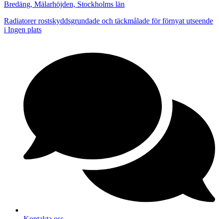
Bredäng, Mälarhöjden, Stockholms län
Radiatorer rostskyddsgrundade och täckmålade för förnyat utseende
i Ingen plats
Kontakta oss