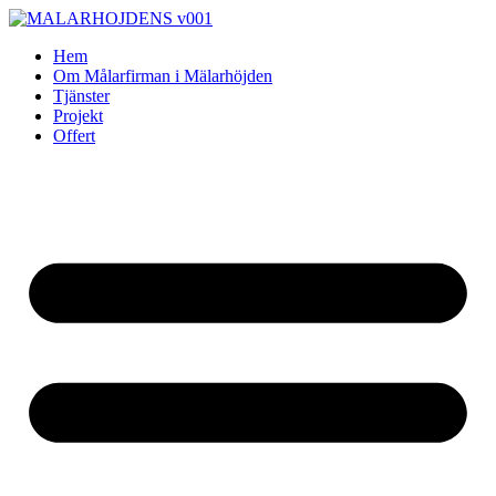
Skip
to
Hem
content
Om Målarfirman i Mälarhöjden
Tjänster
Projekt
Offert