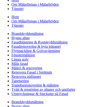
Hem
Om Målarfirman i Mälarhöjden
Tjänster
Hem
Om Målarfirman i Mälarhöjden
Tjänster
Brandskyddsmålning
Bygga altan
Fasadblästring & Rostskyddsmålning
Fasadrenovering & byta träpanel
Flytspackling & Golvavjämning
Fönstermålning
Lägga golv
Måla fasad
Måleri & renovering
Renovera Fasad i Spritputs
Renovera träfönster
Tapetsering
Trapphusrenovering & målning
Tvätt & rengöring av altaner och uppfarter
Utsmyckningar & Stuckatur på Fasad
Brandskyddsmålning
Bygga altan