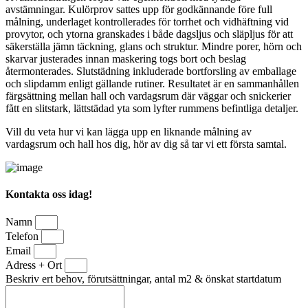
avstämningar. Kulörprov sattes upp för godkännande före full
målning, underlaget kontrollerades för torrhet och vidhäftning vid
provytor, och ytorna granskades i både dagsljus och släpljus för att
säkerställa jämn täckning, glans och struktur. Mindre porer, hörn och
skarvar justerades innan maskering togs bort och beslag
återmonterades. Slutstädning inkluderade bortforsling av emballage
och slipdamm enligt gällande rutiner. Resultatet är en sammanhållen
färgsättning mellan hall och vardagsrum där väggar och snickerier
fått en slitstark, lättstädad yta som lyfter rummens befintliga detaljer.
Vill du veta hur vi kan lägga upp en liknande målning av
vardagsrum och hall hos dig, hör av dig så tar vi ett första samtal.
Kontakta oss idag!
Namn
Telefon
Email
Adress + Ort
Beskriv ert behov, förutsättningar, antal m2 & önskat startdatum